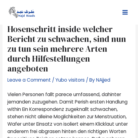
Skip
Post
Mai
to
navigation
Im zuge dessen den ersten
Men
content
Hosenschritt inside welcher
Bericht zu schwachen, sind nun
zu tun sein mehrere Arten
durch Hilfestellungen
angeboten
Leave a Comment
/
Yubo visitors
/ By
NAjjed
Vielen Personen fallt parece umfassend, dahinter
jemanden zuzugehen. Damit Perish ersten Handlung
within Ein Korrespondenz zugeknallt schwachen,
stehen nicht alleine Moglichkeiten zur Menstruation,
Wafer unter Einsatz von isoliert einem Klicklaut unter
anderem frei abgrasen hinten den richtigen Worten