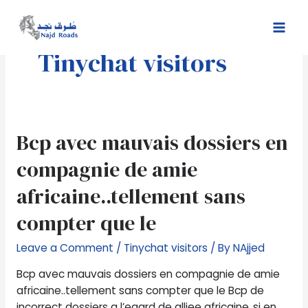
Skip
Mai
to
Men
content
Tinychat visitors
Bcp
Bcp avec mauvais dossiers en
avec
compagnie de amie
mauvais
dossiers
africaine..tellement sans
en
compter que le
compagnie
de
Leave a Comment
/
Tinychat visitors
/ By
NAjjed
amie
africaine..tellement
Bcp avec mauvais dossiers en compagnie de amie
sans
africaine..tellement sans compter que le Bcp de
compter
incorrect dossiers a l’egard de alliee africaine..si en