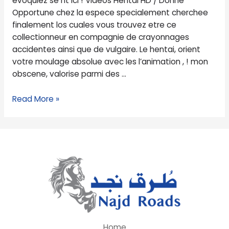
evoquiez se nt ici ! Videos Hentai HD / Donne
nt
Opportune chez la espece specialement cherchee
ici
finalement los cuales vous trouvez etre ce
!
collectionneur en compagnie de crayonnages
accidentes ainsi que de vulgaire. Le hentai, orient
votre moulage absolue avec les l’animation , ! mon
obscene, valorise parmi des …
Read More »
Home