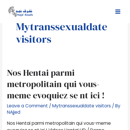
Skip
Mai
to
Men
content
Mytranssexualdate
visitors
Nos
Nos Hentai parmi
Hentai
metropolitain qui vous-
parmi
metropolitain
meme evoquiez se nt ici !
qui
vous-
Leave a Comment
/
Mytranssexualdate visitors
/ By
meme
NAjjed
evoquiez
Nos Hentai parmi metropolitain qui vous-meme
se