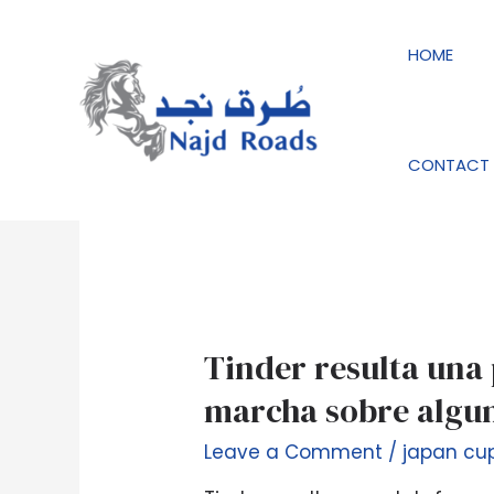
Skip
to
HOME
content
japan cupid es re
CONTACT 
Tinder
Tinder resulta una
resulta
marcha sobre algun
una
plataforma
Leave a Comment
/
japan cup
que