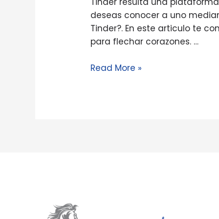
Tinder resulta una plataform
te
deseas conocer a uno mediant
permite
Tinder?. En este articulo te c
conseguir
para flechar corazones. …
citas
an
Read More »
una
marcha
sobre
algun
clic