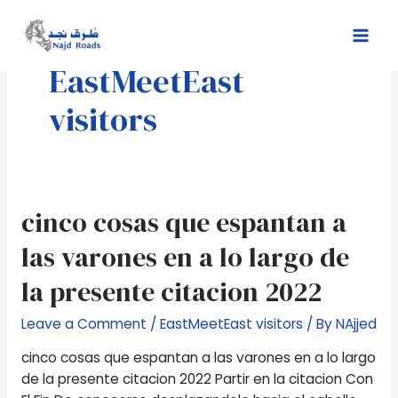
Skip
Mai
to
Men
content
EastMeetEast
visitors
cinco
cinco cosas que espantan a
cosas
las varones en a lo largo de
que
espantan
la presente citacion 2022
a
las
Leave a Comment
/
EastMeetEast visitors
/ By
NAjjed
varones
cinco cosas que espantan a las varones en a lo largo
en
de la presente citacion 2022 Partir en la citacion Con
a