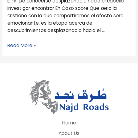
El Fin De conocerse desplazandolo hacia el cabello
lo
investigar encontrar En Caso sobre Que seri­a la
largo
cristiano con la que compartiremos el afecto sera
de
emocionante, es la etapa acerca de
la
descubrimientos desplazandolo hacia el …
presente
citacion
Read More »
2022
Home
About Us