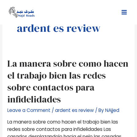
Skip
Mai
to
Men
content
ardent es review
La
La manera sobre como hacen
manera
el trabajo bien las redes
sobre
como
sobre contactos para
hacen
infidelidades
el
trabajo
Leave a Comment
/
ardent es review
/ By
NAjjed
bien
las
La manera sobre como hacen el trabajo bien las
redes
redes sobre contactos para infidelidades Las
sobre
casados desplazandolo hacia el pelo las casadas