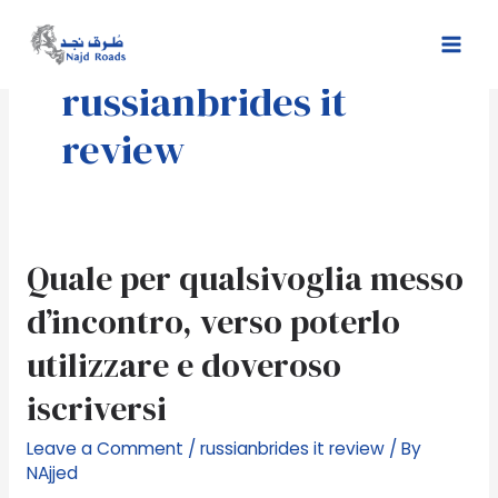
Skip
Mai
to
Men
content
russianbrides it
review
Quale
Quale per qualsivoglia messo
per
d’incontro, verso poterlo
qualsivoglia
messo
utilizzare e doveroso
d’incontro,
iscriversi
verso
poterlo
Leave a Comment
/
russianbrides it review
/ By
utilizzare
NAjjed
e